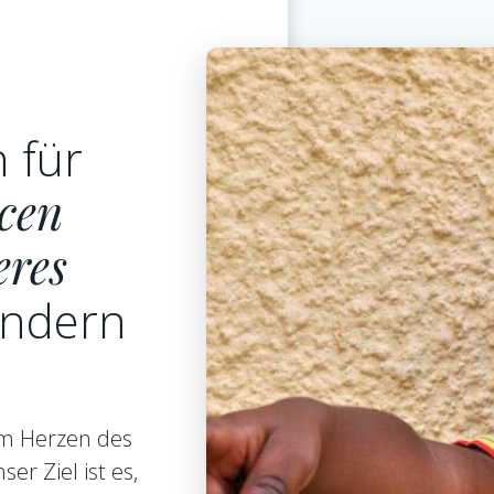
 für
ncen
eres
indern
im Herzen des
er Ziel ist es,