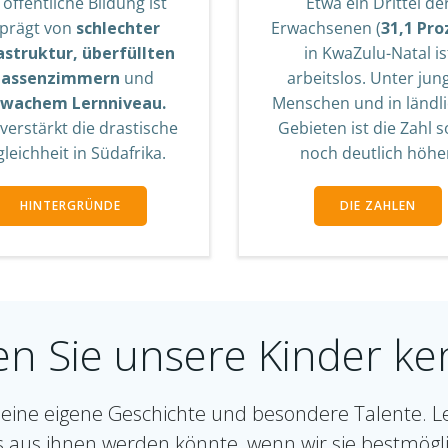
 öffentliche Bildung ist
Etwa ein Drittel de
prägt von
schlechter
Erwachsenen (
31,1 Pro
astruktur, überfüllten
in KwaZulu-Natal is
lassenzimmern
und
arbeitslos. Unter jun
hwachem Lernniveau.
Menschen und in ländl
verstärkt die drastische
Gebieten ist die Zahl 
leichheit in Südafrika.
noch deutlich höhe
HINTERGRÜNDE
DIE ZAHLEN
en Sie unsere Kinder ke
seine eigene Geschichte und besondere Talente. L
s aus ihnen werden könnte, wenn wir sie bestmögl