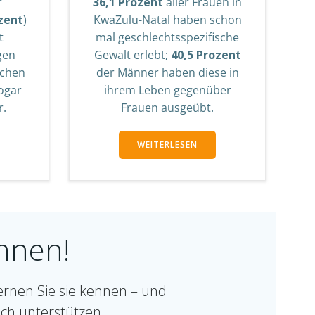
r
36,1 Prozent
aller Frauen in
zent
)
KwaZulu-Natal haben schon
t
mal geschlechtsspezifische
gen
Gewalt erlebt;
40,5 Prozent
ichen
der Männer haben diese in
sogar
ihrem Leben gegenüber
r.
Frauen ausgeübt.
WEITERLESEN
nnen!
ernen Sie sie kennen – und
ich unterstützen.