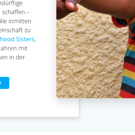
edürftige
 schaffen –
lie inmitten
einschaft zu
dhood Sisters
,
 Jahren mit
hen in der
N