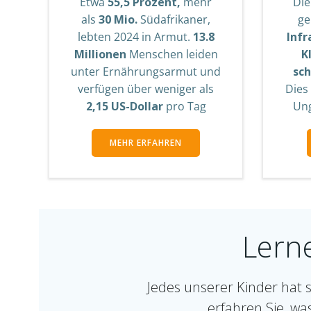
Etwa
55,5 Prozent,
mehr
Die
als
30 Mio.
Südafrikaner,
ge
lebten 2024 in Armut.
13.8
Infr
Millionen
Menschen leiden
K
unter Ernährungsarmut und
sc
verfügen über weniger als
Dies 
2,15 US-Dollar
pro Tag
Ung
MEHR ERFAHREN
Lern
Jedes unserer Kinder hat 
erfahren Sie, wa