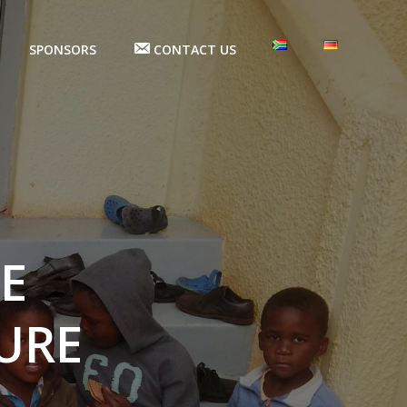
SPONSORS
CONTACT US
E
URE