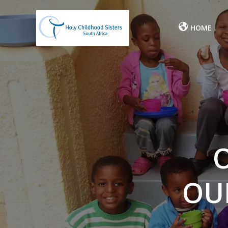
Skip
to
HOME
content
OU