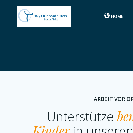
Skip
to
HOME
content
ARBEIT VOR OR
Unterstütze
ben
Kinder
in unseren