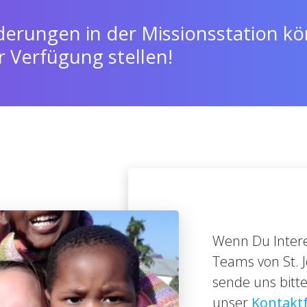
erungen in der Missionsstation kön
ur Verfügung stellen!
Wenn Du Intere
Teams von St. 
sende uns bitt
unser
Kontakt