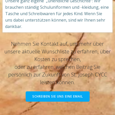
Unsere ganz eigene „unendliche Geschichte“: Wir
brauchen ständig Schuluniformen und -kleidung, eine
Tasche und Schreibwaren für jedes Kind. Wenn Sie
uns dabei unterstützen können, sind wir Ihnen sehr
dankbar.
Nehmen Sie Kontakt auf, um mehr über
unsere aktuelle Wunschliste zu erfahren, über
Kosten zu sprechen,
oder zu erfahren, welchen Beitrag Sie
persönlich zur Zukunft von St. Joseph CYCC
leisten können.
SCHREIBEN SIE UNS EINE EMAIL