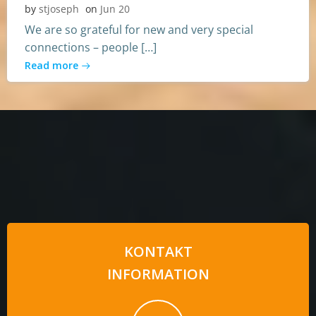
by
stjoseph
on
Jun 20
We are so grateful for new and very special
connections – people […]
Read more
KONTAKT
INFORMATION