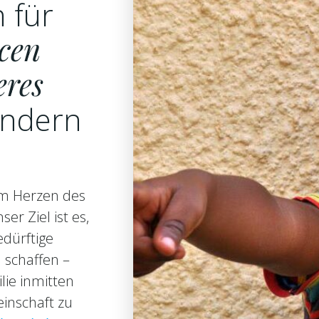
 für
ncen
eres
indern
im Herzen des
er Ziel ist es,
edürftige
 schaffen –
lie inmitten
einschaft zu