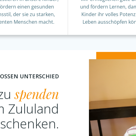
fördern einen gesunden
und fördern Lernen, dam
sstil, der sie zu starken,
Kinder ihr volles Potenz
lienten Menschen macht.
Leben ausschöpfen kö
ROSSEN UNTERSCHIED
 zu
spenden
m Zululand
 schenken.