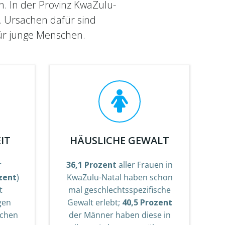
n. In der Provinz KwaZulu-
. Ursachen dafür sind
für junge Menschen.
IT
HÄUSLICHE GEWALT
r
36,1 Prozent
aller Frauen in
zent
)
KwaZulu-Natal haben schon
t
mal geschlechtsspezifische
gen
Gewalt erlebt;
40,5 Prozent
ichen
der Männer haben diese in