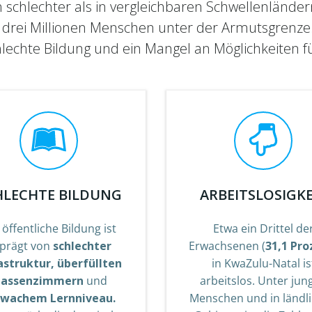
h schlechter als in vergleichbaren Schwellenländer
 drei Millionen Menschen unter der Armutsgrenze
schlechte Bildung und ein Mangel an Möglichkeiten 
HLECHTE BILDUNG
ARBEITSLOSIGKE
 öffentliche Bildung ist
Etwa ein Drittel de
prägt von
schlechter
Erwachsenen (
31,1 Pro
astruktur, überfüllten
in KwaZulu-Natal is
lassenzimmern
und
arbeitslos. Unter jun
hwachem Lernniveau.
Menschen und in ländl