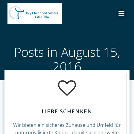
Skip
to
content
Posts in August 15,
2016
LIEBE SCHENKEN
Wir bieten ein sicheres Zuhause und Umfeld für
unterpriviligierte Kinder, damit sie eine zweite