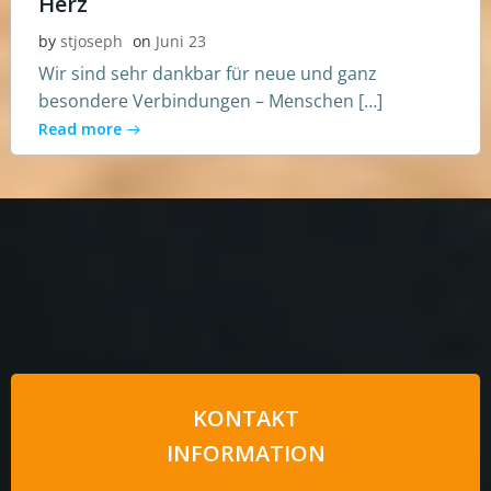
Herz
by
stjoseph
on
Juni 23
Wir sind sehr dankbar für neue und ganz
besondere Verbindungen – Menschen […]
Read more
KONTAKT
INFORMATION